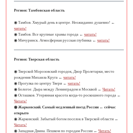
Регион: Тамбовская область
◉ Тамбов. Хмурый день в центре. Неожиданно душевно! ←
читать!
◉ Тамбов. Все крупные храмы города ←
читать!
◉ Мичуринск. Атмосферная русская глубинка ←
читать!
Регион: Тверская область
◉ Тверской Морозовский городок, Двор Пролетарки, место
рождения Михаила Круга ←
читать!
◉ Прогулка по центру Твери ←
читать!
◉ Бологое. Дыра между Ленинградом и Москвой ←
Читать!
◉ Осташков. Утерянная красота когда-то роскошного города ←
Читать!
◉ Жарковский. Самый медленный поезд России ← сейчас
открыто
◉ Жарковский. Забытый богом поселок в Тверской области ←
Читать!
◉ Западная Двина. Пешком по городам России ←
Читать!