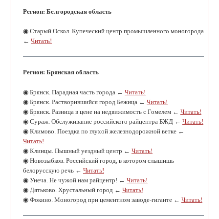
Регион: Белгородская область
◉ Старый Оскол. Купеческий центр промышленного моногорода
←
Читать!
Регион: Брянская область
◉ Брянск. Парадная часть города ←
Читать!
◉ Брянск. Растворившийся город Бежица ←
Читать!
◉ Брянск. Разница в цене на недвижимость с Гомелем ←
Читать!
◉ Сураж. Обслуживание российского райцентра БЖД ←
Читать!
◉ Климово. Поездка по глухой железнодорожной ветке ←
Читать!
◉ Клинцы. Пышный уездный центр ←
Читать!
◉ Новозыбков. Российский город, в котором слышишь
белорусскую речь ←
Читать!
◉ Унеча. Не чужой нам райцентр! ←
Читать!
◉ Дятьково. Хрустальный город ←
Читать!
◉ Фокино. Моногород при цементном заводе-гиганте ←
Читать!