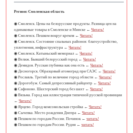
Регион: Смоленская область
◉ Смоленск. Цены на белорусские продукты. Разница цен на
одинаковые товары в Смоленске и Минске ←
Читать!
◉ Смоленск. Пешком вокруг кремля ←
Читать!
◉ Смоленск. Состояние спальных районов: благоустройство,
уплотнения, инфраструктура ←
Читать!
◉ Смоленск. Катыньский мемориал ←
Читать!
◉ Велиж. Бывший белорусский город ←
Читать!
◉ Демидов. Русская глубинка как она есть ←
Читать!
◉ Десногорск. Образцовый атомоград при САЭС ←
Читать!
◉ Рославль. Третий по величине город области ←
Читать!
◉ Дорогобуж. Самый депрессивный райцентр ←
Читать!
◉ Сафоново. Шахтерский город без шахт ←
Читать!
◉ Вязьма. Город как иллюстрация типичной русской провинции
←
Читать!
◉ Ярцево. Город-комсомольская стройка ←
Читать!
◉ Сычевка. Место рождения Днепра ←
Читать!
◉ Пешком по городам России. Починок ←
читать!
◉ Пешком по городам России. Рудня ←
читать!