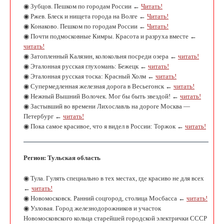
◉ Зубцов. Пешком по городам России ←
Читать!
◉ Ржев. Блеск и нищета города на Волге ←
Читать!
◉ Конаково. Пешком по городам России ←
Читать!
◉ Почти подмосковные Кимры. Красота и разруха вместе ←
читать!
◉ Затопленный Калязин, колокольня посреди озера ←
читать!
◉ Эталонная русская глухомань: Бежецк ←
читать!
◉ Эталонная русская тоска: Красный Холм ←
читать!
◉ Супермедленная железная дорога в Весьегонск ←
читать!
◉ Нежный Вышний Волочек. Мог бы быть звездой! ←
читать!
◉ Застывший во времени Лихославль на дороге Москва —
Петербург ←
читать!
◉ Пока самое красивое, что я видел в России: Торжок ←
читать!
Регион: Тульская область
◉ Тула. Гулять специально в тех местах, где красиво не для всех
←
читать!
◉ Новомосковск. Ранний соцгород, столица Мосбасса ←
читать!
◉ Узловая. Город железнодорожников и участок
Новомосковского кольца старейшей городской электрички СССР