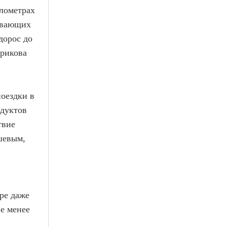
илометрах
живающих
дорос до
трикова
поездки в
одуктов
твие
шевым,
ре даже
е менее