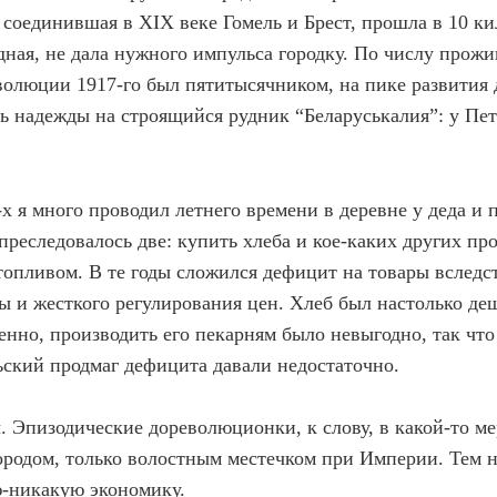
ь, соединившая в XIX веке Гомель и Брест, прошла в 10 к
одная, не дала нужного импульса городку. По числу про
еволюции 1917-го был пятитысячником, на пике развития 
сть надежды на строящийся рудник “Беларуськалия”: у Пе
х я много проводил летнего времени в деревне у деда и 
реследовалось две: купить хлеба и кое-каких других пр
 топливом. В те годы сложился дефицит на товары вследс
 и жесткого регулирования цен. Хлеб был настолько де
енно, производить его пекарням было невыгодно, так что
льский продмаг дефицита давали недостаточно.
. Эпизодические дореволюционки, к слову, в какой-то ме
ородом, только волостным местечком при Империи. Тем н
ю-никакую экономику.