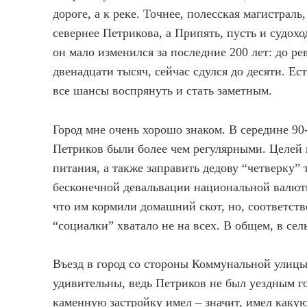
дороге, а к реке. Точнее, полесская магистрал
севернее Петрикова, а Припять, пусть и судох
он мало изменился за последние 200 лет: до р
двенадцати тысяч, сейчас сдулся до десяти. Е
все шансы воспрянуть и стать заметным.
Город мне очень хорошо знаком. В середине 90-
Петриков были более чем регулярными. Целей п
питания, а также заправить дедову “четверку”
бесконечной девальвации национальной валюты
что им кормили домашний скот, но, соответств
“социалки” хватало не на всех. В общем, в се
Въезд в город со стороны Коммунальной улицы
удивительны, ведь Петриков не был уездным г
каменную застройку имел – значит, имел каку