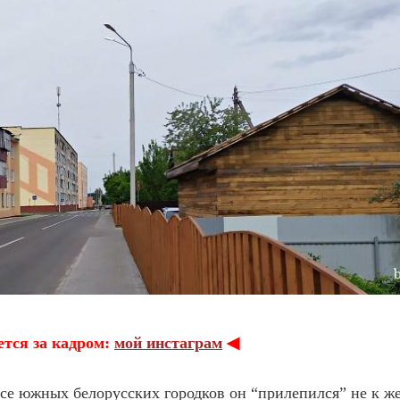
ается за кадром:
мой инстаграм
◀︎
осе южных белорусских городков он “прилепился” не к ж