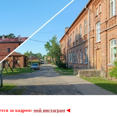
ается за кадром:
мой инстаграм
◀︎