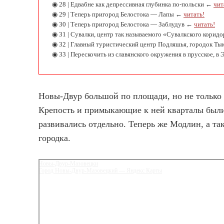
◉ 28 | Едвабне как депрессивная глубинка по-польски ←
чит
◉ 29 | Теперь пригород Белостока — Лапы ←
читать!
◉ 30 | Теперь пригород Белостока — Заблудув ←
читать!
◉ 31 | Сувалки, центр так называемого «Сувалкского коридо
◉ 32 | Главный туристический центр Подляшья, городок Т
◉ 33 | Перескочить из славянского окружения в прусское,
Новы-Двур большой по площади, но не только и
Крепость и примыкающие к ней кварталы были 
развивались отдельно. Теперь же Модлин, а т
городка.
Новы‑Двур‑Мазовецки
Город Новы-Двур-Мазовецкий — Яндекс Карты