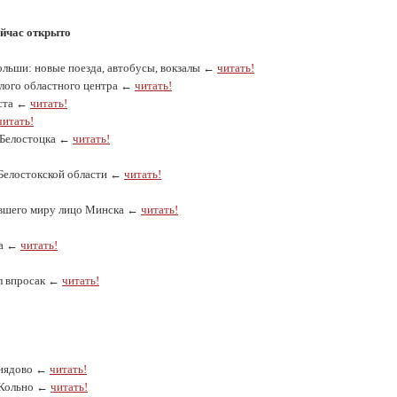
ейчас открыто
ольши: новые поезда, автобусы, вокзалы ←
читать!
милого областного центра ←
читать!
яста ←
читать!
читать!
а-Белостоцка ←
читать!
 Белостокской области ←
читать!
давшего миру лицо Минска ←
читать!
ка ←
читать!
ал впросак ←
читать!
Снядово ←
читать!
и Кольно ←
читать!