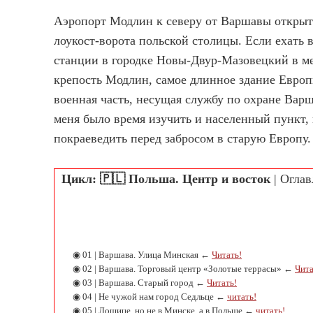
Аэропорт Модлин к северу от Варшавы открыт в
лоукост-ворота польской столицы. Если ехать 
станции в городке Новы-Двур-Мазовецкий в мес
крепость Модлин, самое длинное здание Европы
военная часть, несущая службу по охране Варш
меня было время изучить и населенный пункт, и
покраеведить перед забросом в старую Европу.
Цикл: 🇵🇱 Польша. Центр и восток
| Оглав
◉ 01 | Варшава. Улица Минская ←
Читать!
◉ 02 | Варшава. Торговый центр «Золотые террасы» ←
Чита
◉ 03 | Варшава. Старый город ←
Читать!
◉ 04 | Не чужой нам город Седльце ←
читать!
◉ 05 | Лошице, но не в Минске, а в Польше ←
читать!