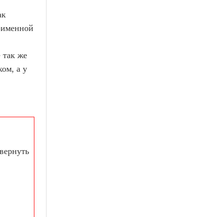
ак
ноименной
 так же
ом, а у
вернуть