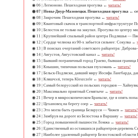
◉ 06 | Легионово. Пешеходная прогулка ←
читать!
◉ 07 | Новы-Двур-Мазовецки. Пешеходная прогулка ← с
◉ 08 | Закрочим. Пешеходная прогулка ←
читать!
◉ 09 | Квантовый скачок в транспортной инфраструктуре П
◉ 10 | Белосток не только на закупах. Прогулка по центру 
◉ 11 | Крупнейший спальный район центра Подляшья — П
◉ 12 | Сердце челнока из 90-х забьется сильнее: Сокулка ←
◉ 13 | В поисках очертаний советского райцентра: Дабров
◉ 14 | Августов, Августовский канал ←
читать!
◉ 15 | Бывший пограничный город Граево, бывшая граница
◉ 16 | Кнышин, типичная польская глухомань ←
читать!
◉ 17 | Бельск-Подляски, давший миру Иосифа Лангбарда, 
◉ 18 | Кляшчэлi, теперь Kleszczele ←
читать!
◉ 19 | Самый белорусский из польских городков — Хайнув
◉ 20 | Максимально приятный Семятыче ←
читать!
◉ 21 | Вечер в микроскопическом Браньске, где я опять поп
◉ 22 | Цехановец на берегу озер ←
читать!
◉ 23 | Это могла быть граница Беларуси — Чижев ←
читать!
◉ 24 | Замбрув на дороге из Белостока в Варшаву ←
читать!
◉ 25 | Город повышенной пышности Ломжа ←
читать!
◉ 26 | Единственный из оставшихся райцентров-деревень 
◉ 27 | Наиболее удаленный райцентр Белостокской област