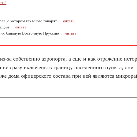
ать!
ра», о котором так много говорят ←
читать!
ыкоцин ←
читать!
 в Элк, бывшую Восточную Пруссию ←
читать!
з-за собственно аэропорта, а еще и как отражение исто
не сразу включены в границу населенного пункта, они
акже дома офицерского состава при ней являются микрор