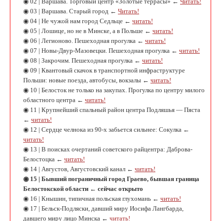
◉ 02 | Варшава. Торговый центр «Золотые террасы» ←
Читать!
◉ 03 | Варшава. Старый город ←
Читать!
◉ 04 | Не чужой нам город Седльце ←
читать!
◉ 05 | Лошице, но не в Минске, а в Польше ←
читать!
◉ 06 | Легионово. Пешеходная прогулка ←
читать!
◉ 07 | Новы-Двур-Мазовецки. Пешеходная прогулка ←
читать!
◉ 08 | Закрочим. Пешеходная прогулка ←
читать!
◉ 09 | Квантовый скачок в транспортной инфраструктуре
Польши: новые поезда, автобусы, вокзалы ←
читать!
◉ 10 | Белосток не только на закупах. Прогулка по центру милого
областного центра ←
читать!
◉ 11 | Крупнейший спальный район центра Подляшья — Пяста
←
читать!
◉ 12 | Сердце челнока из 90-х забьется сильнее: Сокулка ←
читать!
◉ 13 | В поисках очертаний советского райцентра: Даброва-
Белостоцка ←
читать!
◉ 14 | Августов, Августовский канал ←
читать!
◉ 15 | Бывший пограничный город Граево, бывшая граница
Белостокской области ← сейчас открыто
◉ 16 | Кнышин, типичная польская глухомань ←
читать!
◉ 17 | Бельск-Подляски, давший миру Иосифа Лангбарда,
давшего миру лицо Минска ←
читать!