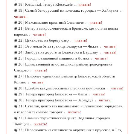
◉ 18 | Кляшчэлi, теперь Kleszczele ←
читать!
◉ 19 | Самый белорусский из польских городков — Хайнувка ←
читать!
◉ 20 | Максимально приятный Семятыче ←
читать!
◉ 21 | Вечер в микроскопическом Браньске, где я опять попал
впросак ←
читать!
◉ 22 | Цехановец на берегу озер ←
читать!
◉ 23 | Это могла быть граница Беларуси — Чижев ←
читать!
◉ 24 | Замбрув на дороге из Белостока в Варшаву ←
читать!
◉ 25 | Город повышенной пышности Ломжа ←
читать!
◉ 26 | Единственный из оставшихся райцентров-деревень
Снядово ←
читать!
◉ 27 | Наиболее удаленный райцентр Белостокской области
Кольно ←
читать!
◉ 28 | Едвабне как депрессивная глубинка по-польски ←
читать!
◉ 29 | Теперь пригород Белостока — Лапы ←
читать!
◉ 30 | Теперь пригород Белостока — Заблудув ←
читать!
◉ 31 | Сувалки, центр так называемого «Сувалкского коридора»,
о котором так много говорят ←
читать!
◉ 32 | Главный туристический центр Подляшья, городок
Тыкоцин ←
читать!
◉ 33 | Перескочить из славянского окружения в прусское, в Элк,