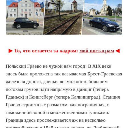
▶︎ То, что остается за кадром:
мой инстаграм
◀︎
Польский Граево не чужой нам город! В XIX веке
здесь была проложена так называемая Брест-Граевская
железная дорога, давшая возможность большим
потокам грузов идти напрямую в Данциг (теперь
Гданьск) и Кенигсберг (теперь Калининград). Станция
Граево строилась с размахом, как пограничная, с
таможенной зоной и множественными тупиками.
Граница здесь прослеживается аж на несколько
столетий назад: в 1545-м году, то есть до Люблинской