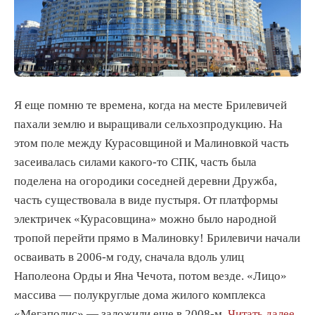
Я еще помню те времена, когда на месте Брилевичей
пахали землю и выращивали сельхозпродукцию. На
этом поле между Курасовщиной и Малиновкой часть
засеивалась силами какого-то СПК, часть была
поделена на огородики соседней деревни Дружба,
часть существовала в виде пустыря. От платформы
электричек «Курасовщина» можно было народной
тропой перейти прямо в Малиновку! Брилевичи начали
осваивать в 2006-м году, сначала вдоль улиц
Наполеона Орды и Яна Чечота, потом везде. «Лицо»
массива — полукруглые дома жилого комплекса
«Мегаполис» — заложили еще в 2008-м.
Читать далее