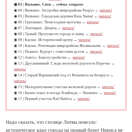
◉ 03 | Вильнюс. Сити ← сейчас открыто
◉ 04 | Вильнюс. Застройка микрорайона Paupys ←
читать!
◉ 05 | Вильнюс. Городская деревня Rasu Namai ←
читать!
◉ 06 | Григишкес. Пешеходная прогулка ←
читать!
◉ 07 | Лентварис. Дворец ←
читать!
◉ 08 | Тракай. Прогулка по городу и замку ←
читать!
◉ 09 | Каунас. Исторический центр ←
читать!
◉ 10 | Каунас. Реновация микрорайона Жалякальнис ←
читать!
◉ 11 | Паланга. Курорт с советским духом ←
читать!
◉ 12 | Алитус. Благоустройство ←
читать!
◉ 13 | Друскининкай. Следы железной дороги из Поречье ←
читать!
◉ 14 | Старый Варшавский ход от Вильнюса на Беларусь ←
читать!
◉ 15 | Малодеятельные участки железной дороги ←
читать!
◉ 16 | Бизнес-класс в поезде Клайпеда — Вильнюс ←
читать!
◉ 17 | Первый участок Rail Baltica ←
читать!
Надо сказать, что столице Литвы повезло:
историческое ядро города на правый берег Няриса не